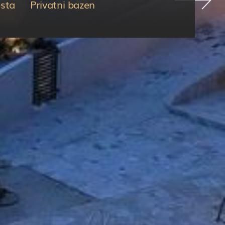

esta
Privatni bazen