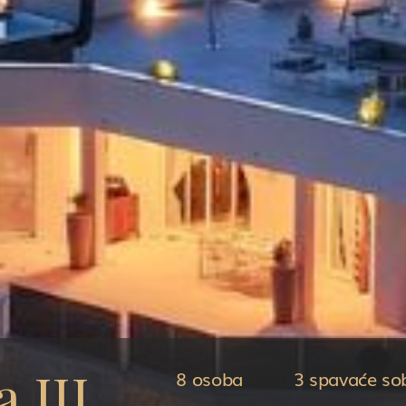
a III
8 osoba
3 spavaće so