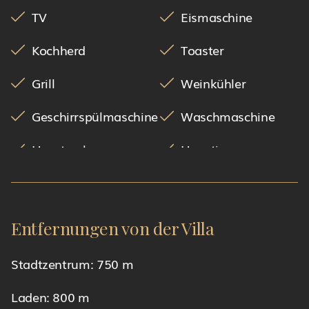
TV
Eismaschine
Kochherd
Toaster
Grill
Weinkühler
Geschirrspülmaschine
Waschmaschine
Haartrockner
Haustiere
Kaffemaschine
Wasserkocher
Voll ausgestattete Küche
Entfernungen von der Villa
Stadtzentrum: 750 m
Laden: 800 m