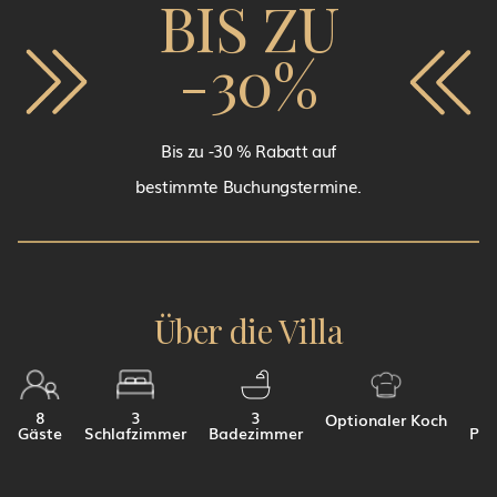
BIS ZU
-30%
Bis zu -30 % Rabatt auf
bestimmte Buchungstermine.
Über die Villa
8
3
3
Optionaler Koch
Gäste
Schlafzimmer
Badezimmer
Par